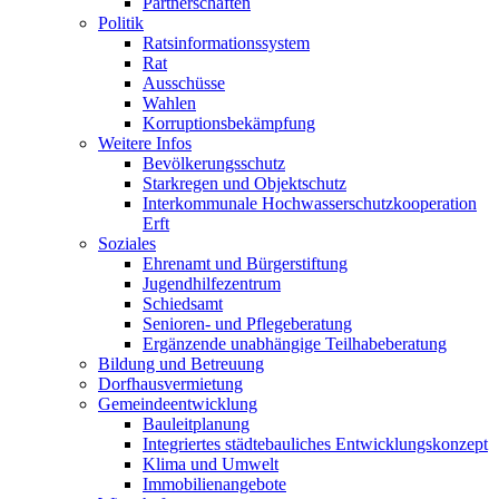
Partnerschaften
Politik
Ratsinformationssystem
Rat
Ausschüsse
Wahlen
Korruptionsbekämpfung
Weitere Infos
Bevölkerungsschutz
Starkregen und Objektschutz
Interkommunale Hochwasserschutzkooperation
Erft
Soziales
Ehrenamt und Bürgerstiftung
Jugendhilfezentrum
Schiedsamt
Senioren- und Pflegeberatung
Ergänzende unabhängige Teilhabeberatung
Bildung und Betreuung
Dorfhausvermietung
Gemeindeentwicklung
Bauleitplanung
Integriertes städtebauliches Entwicklungskonzept
Klima und Umwelt
Immobilienangebote