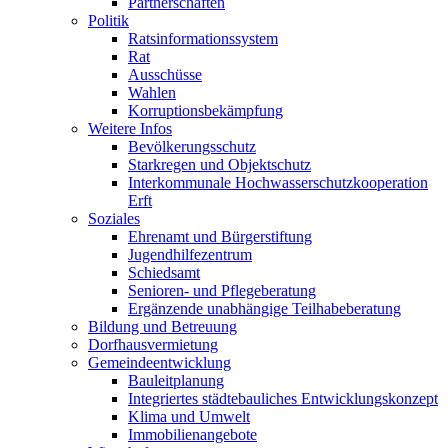
Partnerschaften
Politik
Ratsinformationssystem
Rat
Ausschüsse
Wahlen
Korruptionsbekämpfung
Weitere Infos
Bevölkerungsschutz
Starkregen und Objektschutz
Interkommunale Hochwasserschutzkooperation
Erft
Soziales
Ehrenamt und Bürgerstiftung
Jugendhilfezentrum
Schiedsamt
Senioren- und Pflegeberatung
Ergänzende unabhängige Teilhabeberatung
Bildung und Betreuung
Dorfhausvermietung
Gemeindeentwicklung
Bauleitplanung
Integriertes städtebauliches Entwicklungskonzept
Klima und Umwelt
Immobilienangebote