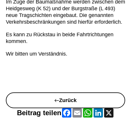
Im Zuge der Baumaßnahme werden zwischen dem
Heidgesweg (K 52) und der Burgstraße (L 493)
neue Tragschichten eingebaut. Die genannten
Verkehrsbeschränkungen sind hierfür erforderlich.
Es kann zu Rückstau in beide Fahrtrichtungen
kommen.
Wir bitten um Verständnis.
Zurück
F
E
W
L
X
Beitrag teilen
a
m
h
i
c
a
a
n
e
i
t
k
b
l
s
e