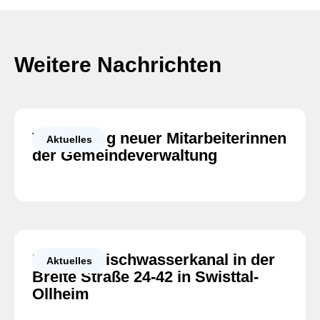
o
A
d
o
p
I
k
p
n
Weitere Nachrichten
Vorstellung neuer Mitarbeiterinnen
Aktuelles
der Gemeindeverwaltung
Neubau Mischwasserkanal in der
Aktuelles
Breite Straße 24-42 in Swisttal-
Ollheim